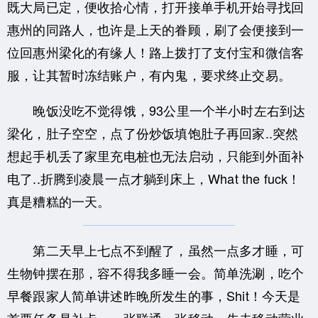
既大局已定，便收拾心情，打开接单手机开始寻找回
惠州的同路人，也许是上天的眷顾，刷了会便接到一
位回惠州梁化的有缘人！路上拨打了支付宝和微信客
服，让其暂时冻结账户，有内鬼，要求终止交易。
晚饭没吃不觉得饿，93公里一个半小时左右到达
梁化，肚子空空，点了份炒饭填饱肚子再回家..突然
想起手机丢了家里充电桩也无法启动，只能到外面补
电了..折腾到凌晨一点才躺到床上，What the fuck！
真是糟糕的一天。
第二天早上七点不到醒了，虽然一点多才睡，可
生物钟摆在那，容不得我多睡一会。简单洗涮，吃个
早餐跟家人简单讲述昨晚所发生的事，Shit！今天是
首要任务是补卡，一张联通一张移动，先去移动营业