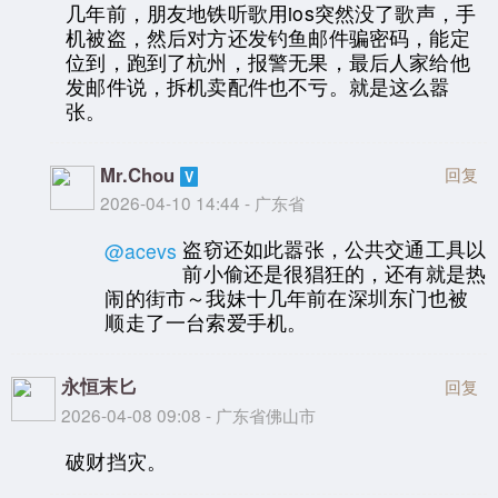
几年前，朋友地铁听歌用ios突然没了歌声，手
机被盗，然后对方还发钓鱼邮件骗密码，能定
位到，跑到了杭州，报警无果，最后人家给他
发邮件说，拆机卖配件也不亏。就是这么嚣
张。
Mr.Chou
回复
2026-04-10 14:44 - 广东省
盗窃还如此嚣张，公共交通工具以
@acevs
前小偷还是很猖狂的，还有就是热
闹的街市～我妹十几年前在深圳东门也被
顺走了一台索爱手机。
永恒末匕
回复
2026-04-08 09:08 - 广东省佛山市
破财挡灾。