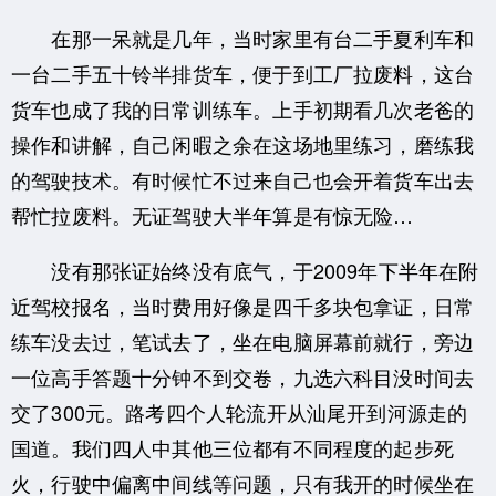
在那一呆就是几年，当时家里有台二手夏利车和
一台二手五十铃半排货车，便于到工厂拉废料，这台
货车也成了我的日常训练车。上手初期看几次老爸的
操作和讲解，自己闲暇之余在这场地里练习，磨练我
的驾驶技术。有时候忙不过来自己也会开着货车出去
帮忙拉废料。无证驾驶大半年算是有惊无险…
没有那张证始终没有底气，于2009年下半年在附
近驾校报名，当时费用好像是四千多块包拿证，日常
练车没去过，笔试去了，坐在电脑屏幕前就行，旁边
一位高手答题十分钟不到交卷，九选六科目没时间去
交了300元。路考四个人轮流开从汕尾开到河源走的
国道。我们四人中其他三位都有不同程度的起步死
火，行驶中偏离中间线等问题，只有我开的时候坐在