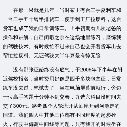
在那一呆就是几年，当时家里有台二手夏利车和
一台二手五十铃半排货车，便于到工厂拉废料，这台
货车也成了我的日常训练车。上手初期看几次老爸的
操作和讲解，自己闲暇之余在这场地里练习，磨练我
的驾驶技术。有时候忙不过来自己也会开着货车出去
帮忙拉废料。无证驾驶大半年算是有惊无险…
没有那张证始终没有底气，于2009年下半年在附
近驾校报名，当时费用好像是四千多块包拿证，日常
练车没去过，笔试去了，坐在电脑屏幕前就行，旁边
一位高手答题十分钟不到交卷，九选六科目没时间去
交了300元。路考四个人轮流开从汕尾开到河源走的
国道。我们四人中其他三位都有不同程度的起步死
火，行驶中偏离中间线等问题，只有我开的时候坐在