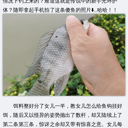
情况下钓上来的？难道这就是传说中的新手光环护
体？随即拿起手机拍了这条傻鱼的照片⬇️..哈哈！！
饵料整好分了女儿一半，教女儿怎么给鱼钩挂好
饵，随后又以怪异的姿势抛出了数杆，却又陆续上了
第二条第三条，惊讶之余却又带有惊喜之意。女儿每