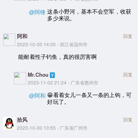
这条小野河，基本不会空军，收获
@阿锋
多少来说。
阿和
回复
2023-10-30 14:00 - 浙江省温州市
能耐着性子钓鱼，真的很厉害啊
Mr.Chou
回复
2023-11-02 21:24 - 广东省惠州市
😁看着女儿一条又一条的上钩，可
@阿和
好玩了。
拾风
回复
2023-10-30 10:55 - 广东省广州市