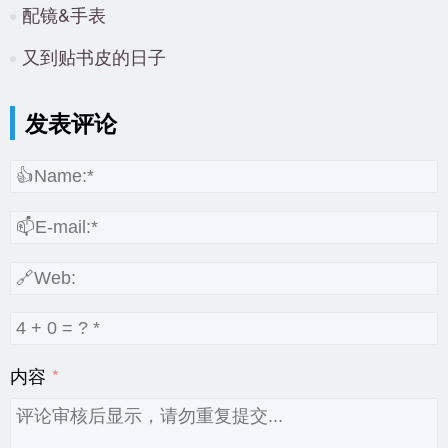
配镜&手表
又到贴书皮的日子
发表评论
内容