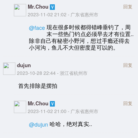
Mr.Chou
回复
2023-11-02 21:02 - 广东省惠州市
现在很多时候都得错峰垂钓了，周
@face
末一些热门钓点必须早去才有位置..
除非自己有秘密小野河，想过手瘾还得去
小河沟，鱼儿不大但密度是可以的。
dujun
回复
2023-10-28 22:44 - 浙江省杭州市
首先排除是摆拍
Mr.Chou
回复
2023-11-02 21:00 - 广东省惠州市
哈哈，绝对真实..
@dujun