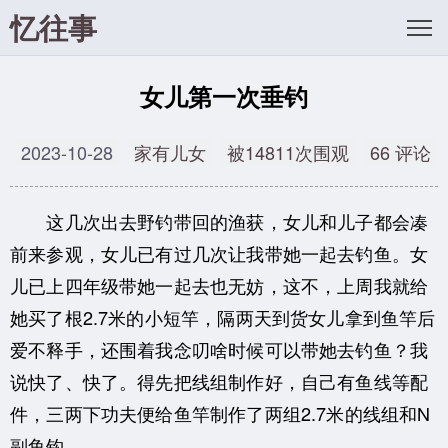
忆往事
女儿第一次垂钓
2023-10-28
家有儿女
被14811次围观
66 评论
这几次出去野钓带回的渔获，女儿和儿子都会凑
前来参观，女儿已有过几次让我带她一起去钓鱼。女
儿已上四年级带她一起去也无妨，这不，上周我就给
她买了根2.7米的小短竿，隔两天到货女儿拿到鱼竿后
爱不释手，还围着我念叨啥时候可以带她去钓鱼？我
说快了、快了。得先把线组制作好，自己有鱼线等配
件，三两下功夫便给鱼竿制作了两组2.7米的线组和N
副鱼钩。