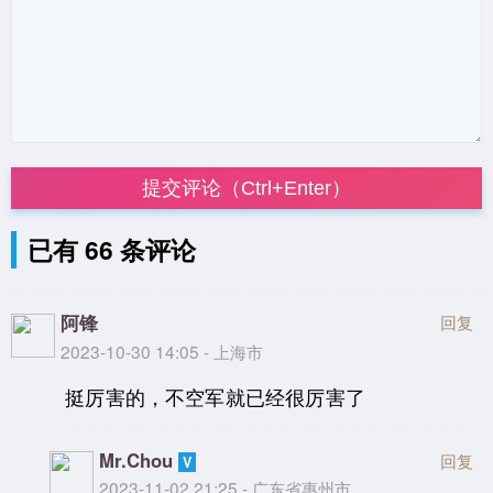
提交评论（Ctrl+Enter）
已有 66 条评论
阿锋
回复
2023-10-30 14:05 - 上海市
挺厉害的，不空军就已经很厉害了
Mr.Chou
回复
2023-11-02 21:25 - 广东省惠州市