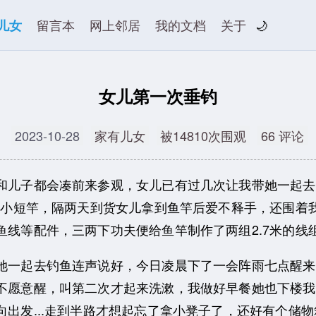
儿女
留言本
网上邻居
我的文档
关于
🌙
女儿第一次垂钓
2023-10-28
家有儿女
被14810次围观
66 评论
儿子都会凑前来参观，女儿已有过几次让我带她一起去
米的小短竿，隔两天到货女儿拿到鱼竿后爱不释手，还围着
线等配件，三两下功夫便给鱼竿制作了两组2.7米的线
一起去钓鱼连声说好，今日凌晨下了一会阵雨七点醒来
不愿意醒，叫第二次才起来洗漱，我做好早餐她也下楼我
出发...走到半路才想起忘了拿小凳子了，还好有个储