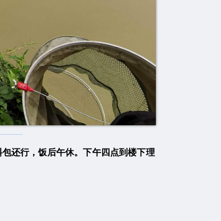
料包还行，饭后午休。下午四点到楼下理