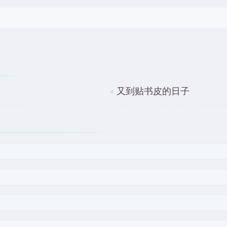
又到贴书皮的日子