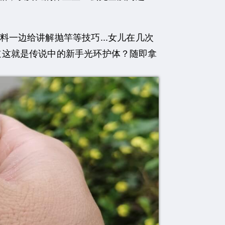
边给讲解抛竿等技巧...女儿在几次
道这就是传说中的新手光环护体？随即拿