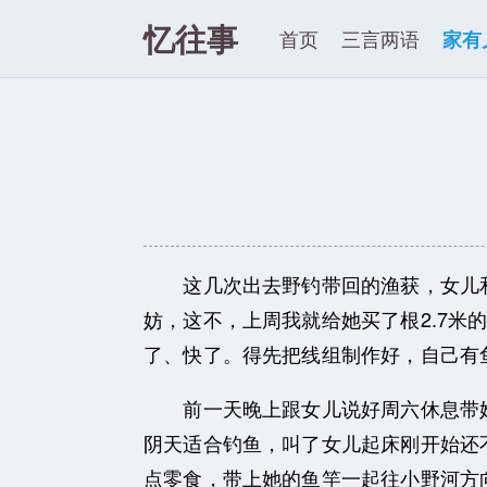
忆往事
首页
三言两语
家有
这几次出去野钓带回的渔获，女儿和
妨，这不，上周我就给她买了根2.7
了、快了。得先把线组制作好，自己有鱼
前一天晚上跟女儿说好周六休息带她
阴天适合钓鱼，叫了女儿起床刚开始还
点零食，带上她的鱼竿一起往小野河方向