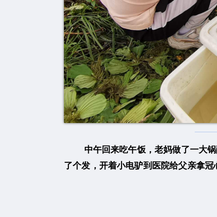
中午回来吃午饭，老妈做了一大锅
了个发，开着小电驴到医院给父亲拿冠心