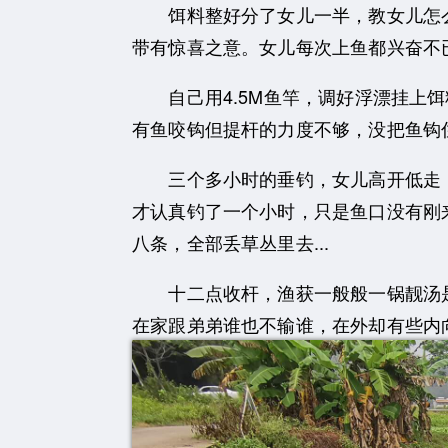
饵料整好分了女儿一半，教女儿怎么
带有惊喜之意。女儿每次上鱼都兴奋不
自己用4.5M鱼竿，调好浮漂挂上饵
有鱼咬钩但提杆的力度不够，没把鱼钩
三个多小时的垂钓，女儿高开低走，坚
才认真钓了一个小时，只是鱼口没有刚
八条，全部丢草丛里去...
十二点收杆，渔获一般般一锅靓汤是
在家跟弟弟谁也不输谁，在外却有些内