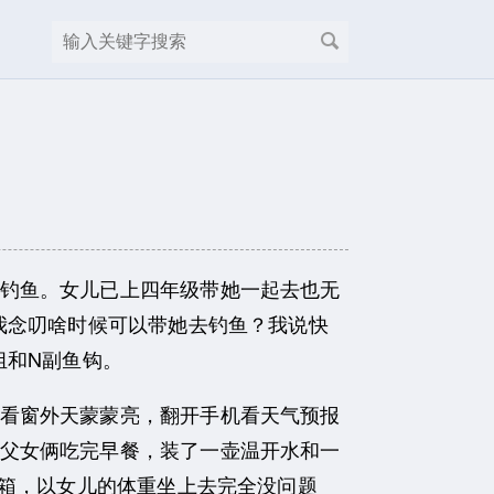
钓鱼。女儿已上四年级带她一起去也无
我念叨啥时候可以带她去钓鱼？我说快
组和N副鱼钩。
看窗外天蒙蒙亮，翻开手机看天气预报
父女俩吃完早餐，装了一壶温开水和一
物箱，以女儿的体重坐上去完全没问题