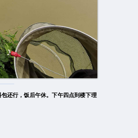
料包还行，饭后午休。下午四点到楼下理