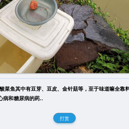
酸菜鱼其中有豆芽、豆皮、金针菇等，至于味道嘛全靠
病和糖尿病的药..
打赏