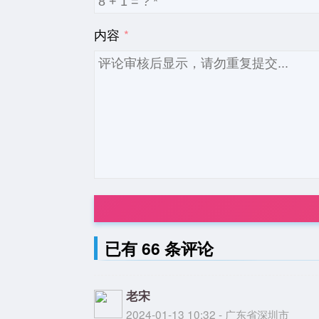
内容
已有 66 条评论
老宋
2024-01-13 10:32 - 广东省深圳市