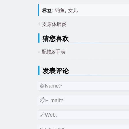
标签:
钓鱼
,
女儿
支原体肺炎
猜您喜欢
配镜&手表
发表评论