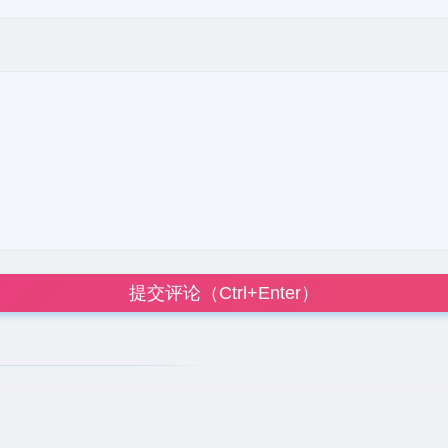
提交评论（Ctrl+Enter）