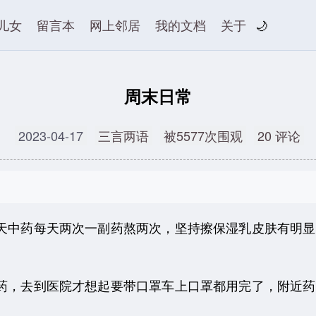
儿女
留言本
网上邻居
我的文档
关于
🌙
周末日常
2023-04-17
三言两语
被5577次围观
20 评论
中药每天两次一副药熬两次，坚持擦保湿乳皮肤有明显
去到医院才想起要带口罩车上口罩都用完了，附近药房