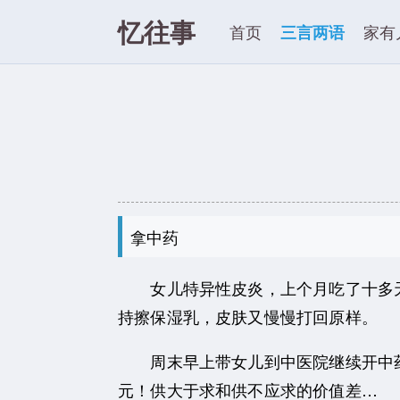
忆往事
首页
三言两语
家有
拿中药
女儿特异性皮炎，上个月吃了十多天
持擦保湿乳，皮肤又慢慢打回原样。
周末早上带女儿到中医院继续开中药，
元！供大于求和供不应求的价值差…