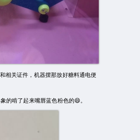
和相关证件，机器摆那放好糖料通电便
象的啃了起来嘴唇蓝色粉色的😄。