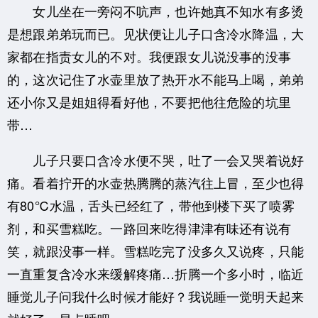
女儿坐在一旁闷不吭声，也许她真不知水有多烫
是想跟弟弟玩而已。见状便让儿子口含冷水降温，大
家都在指责女儿的不对。我便跟女儿说没事的没事
的，这次记住了水壶里放了热开水不能马上喝，弟弟
还小你又是姐姐得看好他，不要把他往危险的坑里
带…
儿子只要口含冷水便不哭，吐了一会又哭着说好
痛。看着拧开的水壶热腾腾的蒸汽往上冒，至少也得
有80℃水温，舌头已经红了，带他到楼下买了喷雾
剂，和买雪糕吃。一路回来吃得津津有味还有说有
笑，就跟没事一样。雪糕吃完了没多久又说疼，只能
一直重复含冷水来缓解疼痛…折腾一个多小时，临近
睡觉儿子问我什么时候才能好？我说睡一觉明天起来