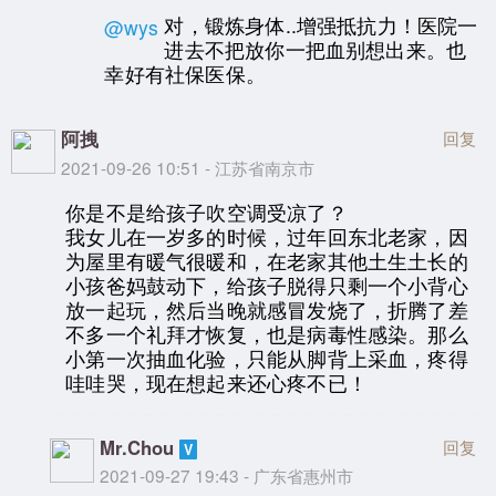
对，锻炼身体..增强抵抗力！医院一
@wys
进去不把放你一把血别想出来。也
幸好有社保医保。
阿拽
回复
2021-09-26 10:51 - 江苏省南京市
你是不是给孩子吹空调受凉了？
我女儿在一岁多的时候，过年回东北老家，因
为屋里有暖气很暖和，在老家其他土生土长的
小孩爸妈鼓动下，给孩子脱得只剩一个小背心
放一起玩，然后当晚就感冒发烧了，折腾了差
不多一个礼拜才恢复，也是病毒性感染。那么
小第一次抽血化验，只能从脚背上采血，疼得
哇哇哭，现在想起来还心疼不已！
Mr.Chou
回复
2021-09-27 19:43 - 广东省惠州市