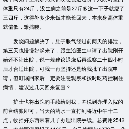
体重只有24斤，没生病之前是27斤多这一下子就瘦了
三四斤，这得补多少米饭才能长回来，本来身高体重
就偏低，难搞噢。
发烧问题解决了，肚子胀气经过前两天的排泄，
第三天也慢慢好起来了，跟主治医生申请了出院刚开
始还不让出院，说一般建议退烧后再观察二十四小时
后才合适出院，可我一再坚持还是给我批了出院申
请，但叮嘱回家后一定要注意观察和按时吃药控制住
病情，建议过几天回来复查？
护士也将出院的手续给到我，并说到办理入院的
前台结账即可，当天的药水一直打到将近中午十二
点，收拾好东西带着儿子办理出院手续。总费用2542
元，农村医疗保报了1169元，自己掏腰包1373元，化