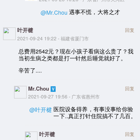
遇事不慌，大将之才
@Mr.Chou
叶开楗
回复
2021-09-24 19:22 - 福建省厦门市
总费用2542元？现在小孩子看病这么贵了？我
当初生病之类都是打一针然后睡觉就好了。
辛苦了....
Mr.Chou
回复
2021-09-27 19:56 - 广东省惠州市
医院设备得养，有事没事给你验
@叶开楗
一下..真正打针住院搞不了几百。
叶开楗
回复