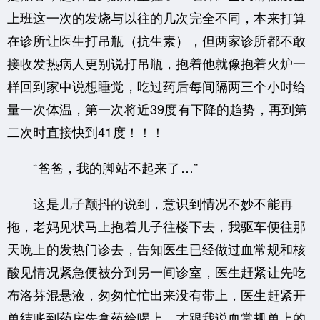
上班这一次的发烧与以往的几次完全不同，本来打算
在诊所让医生打吊瓶（抗生素），但两家诊所都不敢
接收发热病人更别说打吊瓶，抱着他就像抱着火炉一
样回到家中说想睡觉，吃过药后每间隔两三个小时给
量一次体温，第一次将近39度有下降的趋势，再到第
二次时直接快到41度！！！
“爸爸，我的脚站不起来了…”
这是儿子颤抖的说到，意识到情况不妙不能再
拖，老妈见状马上抱着儿子往楼下去，我驱车便往那
天晚上的发热门诊去，告知医生已经做过血常规和核
酸见情况紧急便被分到另一间诊室，医生赶紧让先吃
布洛芬混悬液，匆匆忙忙出来没有带上，医生赶紧开
单结账到药房先拿药给喝上。才跟我说血常规单上的