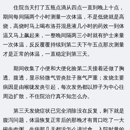
住院当天打了五瓶点滴从四点一直到晚上十点，
期间每间隔两个小时测量一次体温，不是低烧就是高
烧，高烧时马上喝布洛芬混悬液几小时的药效一到体
温又马上飙起来，一整晚间隔两三小时就有护士来量
一次体温，反反覆覆持续到第二天下午五点那次测量
才是正常的体温，一直稳定到第三天。
期间收集了小便和大便化验第二天接着还做了胸
透、腹透，显示轻微气管炎肚子胀气严重；发烧主要
病因是由喉咙发炎引起，每次发热都以脖子为中心往
周边扩散，不住院治疗真不知怎么办。
第三天发烧症状已完全消除没在反复，剩下就是
腹泻问题，体温恢复正常后的那晚才有胃口吃了一大
碗牛肉粥，生病那几天都没怎么进过食，入院时量的