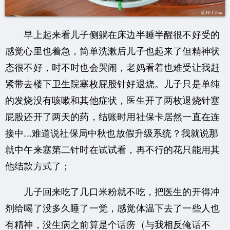
早上起来看儿子侧躺在床边半睡半醒很不好受的
感觉心里也着急，简单洗漱后儿子也起来了但精神状
态很不好，时不时也会哭闹，老妈看着也难受让我赶
紧带去楼下卫生院塞枚屁股针好退烧。儿子只是单纯
的发烧没有咳嗽和其他症状，医生开了两枚退烧针塞
屁股还开了两天的药，结账时用社保卡居然一直在连
接中...难道说社保局中秋也放假升级系统？我就说那
就中午来塞第二针时在试试看，再不行的花只能用其
他结款方式了；
儿子回来吃了几口米粉就不吃，把医生的开得冲
剂给喝了没多久睡了一觉，感觉体温下去了一些人也
有精神，没生病之前算是个话痨（与我相反俺话不