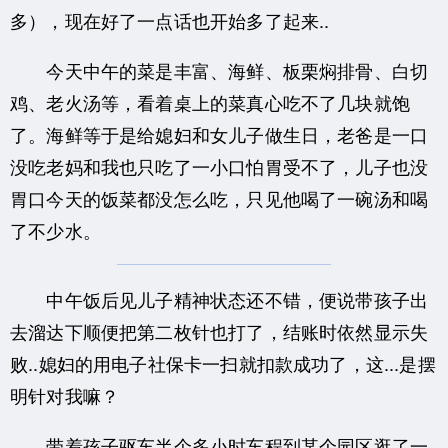
多），现在好了一点话也开始多了起来..
今天中午的菜是丰富、海鲜、板栗焖排骨、白切
鸡、老火汤等，看着桌上的菜真心吃不了几块就饱
了。海鲜等于是给媳妇和女儿子做生日，老爸是一口
没吃老妈和我也只吃了一小口怕胃受不了，儿子也没
胃口今天的饭菜都没怎么吃，只见他喝了一碗汤和喝
了不少水。
中午饭后见儿子精神状态还不错，便说带孩子出
去溜达下顺便把第二枚针也打了，结账时依然显示失
败..媳妇的用电子社保卡一扫就扣款成功了，这...是摆
明针对我嘛？
带着孩子驱车半个多小时车程到某个园区逛了一