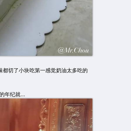
味都切了小块吃第一感觉奶油太多吃的
纪就...