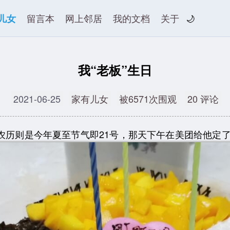
儿女
留言本
网上邻居
我的文档
关于
🌙
我“老板”生日
2021-06-25
家有儿女
被6571次围观
20 评论
则是今年夏至节气即21号，那天下午在美团给他定了