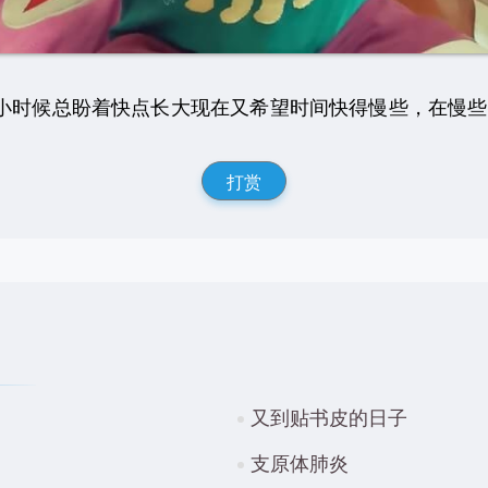
候总盼着快点长大现在又希望时间快得慢些，在慢些..
打赏
又到贴书皮的日子
支原体肺炎