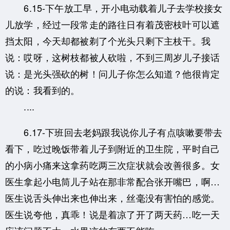
6.15-下午放工早，开小电动载着儿子去学校接女
儿放学，经过一段常走的路往日有着茂密枝叶可以遮
挡太阳，今天却都被剃了个光头只剩下主枝干。我
说：哎呀，这树枝都被人砍啦，不到三周岁儿子接话
说：是光头强砍的树！问儿子你怎么知道？他很肯定
的说：我看到的。
....
6.17-下班回去老妈跟我说你儿子有点咳嗽要带去
看下，吃过晚饭带着儿子到附近的卫生院，平时自己
的小病小痛来这拿药吃两三次症状就会改善很多。女
医生拿起小电筒儿子站在那非常配合张开嘴巴，啊…
医生说舌头伸出来也伸出来，丝毫没有害怕的感觉。
医生说夸他，真乖！说是着凉了开了两天药…吃一天