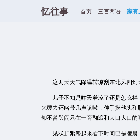
忆往事
首页
三言两语
家有
这两天天气降温转凉刮东北风四到五
儿子不知是昨天着凉了还是怎么样，
来覆去还略带几声咳嗽，伸手摸他头和
却不曾哭闹只在一旁翻滚和大口大口的
见状赶紧爬起来看下时间已是凌晨一点