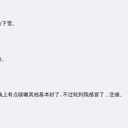
会下雪。
快。
晚上有点咳嗽其他基本好了..不过轮到我感冒了，悲催。