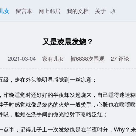
儿女
留言本
网上邻居
我的文档
关于
🌙
又是凌晨发烧？
2021-03-04
家有儿女
被6838次围观
27 评论
级，走在外头能明显感觉到一丝凉意；
昨晚睡觉时还好好的半夜却发起烧来，自己睡得迷迷糊
脖子时感觉就像是烧热的火炉一般烫手，心脏也在噗噗噗
呼吸，脸颊在洗手间的微光照射下略略泛红；
半，记得儿子上一次发烧也是在半夜时分，Why？来