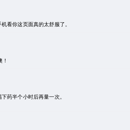
手机看你这页面真的太舒服了。
噢！
喝下药半个小时后再量一次。