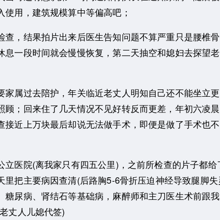
入使用，建筑规模算中等偏高吧；
查，结果拍片出来后医生告知问题不算严重只是腰椎骨
休息一段时间就会慢慢恢复，第二天抽空和媳妇去探望老
家属过去陪护，年关临近老丈人明知自己还不能坐立更
照顾；回来住了几天情况不见好转反而更差，年初六凌晨
查接近上万块最后却说无法做手术，即便是做了手术也不
医院(离我家只有四五公里)，之前所检查的片子都给
里把主要病因查清(后路胸5-6骨折压迫神经导致腿脚失灵
、糖尿病、肾结石等基础病，麻醉师和主刀医生术前跟我
老丈人儿媳代签)