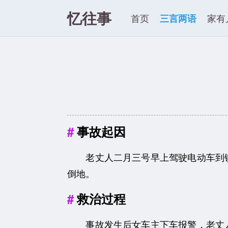
忆往事
首页
三言两语
家有
事故起因
老丈人二月三号早上驾驶电动车到镇
倒地。
救治过程
事故发生后女车主下车报警，老丈人