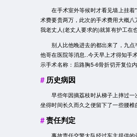
在手术室外等候时才看见墙上挂着"本
术费要贵两万，此次的手术费用大概八
我老丈人(老丈人要求的)就算有护工在
别人比他晚进去的都出来了，九点半
他哥在医院等消息..今天早上才得知
示手术名称：后路胸5-6骨折切开复位
历史病因
早些年因摘荔枝时从梯子上摔过一次
坐得时间长久而久之便留下了一些腰椎
责任判定
事故责任交警大队经过车主提供的录