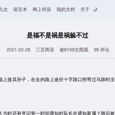
儿女
留言本
网上邻居
我的文档
关于
🌙
是福不是祸是祸躲不过
2021-02-28
三言两语
被8159次围观
38 评论
上接其孙子，在去的路上途径十字路口拐弯过马路时没
当时还有意识第一时间通知村队长在通知家属？随后被