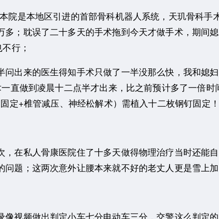
院是本地区引进的首部骨科机器人系统，天玑骨科手术
万多；耽误了二十多天的手术拖到今天才做手术，期间媳
也不行；
问出来的医生得知手术只做了一半没那么快，我和媳妇
手术一直做到凌晨十二点半才出来，比之前预计多了一倍时
内固定+椎管减压、神经松解术）需植入十二枚钢钉固定
，在私人骨康医院住了十多天做得物理治疗当时还能自
的问题；这两次意外让腰本来就不好的老丈人更是雪上加
像视频做出判定小车七分电动车三分，交警这么判定的