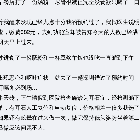
早餐店打了一份汤粉，尽管很饿但完全没食欲只喝了一口
我醒来发现已经九点十分我的预约过了，我找医生说明
，缴费382元，去到功能室却被告知今天的人数已经满
明天早上过来。
进食了一份肠粉和一杯豆浆午饭也没吃一直躺到下午，
现恶心和呕吐症状，就去了一趟深圳错过了预约时间，
叮嘱务必到场…
天砖，下午请假到医院检查确诊为耳石症，经检测躺下
单，有耳石人工复位和电动复位，价格相差一倍多我选了
如果还有眩晕在过来做一次，做完保持低头姿势坐着等二
己做应该问题不大。