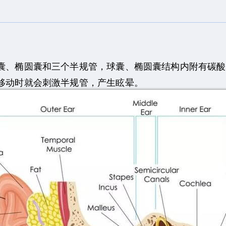
囊、椭圆囊和三个半规管，球囊、椭圆囊结构内附有碳酸
移动时就会刺激半规管，产生眩晕。