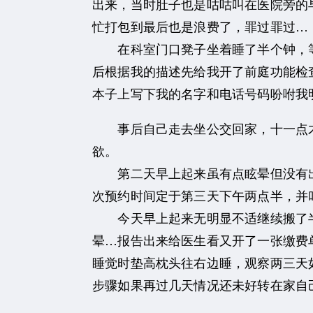
出来，当时肚子也是咕咕叫在医院旁的
忙打包到最后也是浪费了，罪过罪过…
在科室门口凳子坐着睡了半个钟，等
后根据我的描述先给我开了前庭功能检查
本子上写下我的名字和电话号码吩咐我
事后自己走去坐公交回家，十一点才
欲。
第二天早上起来虽有点眩晕但没有出
次预约时间定于第三天下午两点半，并
今天早上起来无明显不适继续搬了半
晕…报告出来给医生看又开了一张缴费
睡觉时垫高枕头往右边睡，观察两三天
步骤如果再过几天情况还未好转在家自