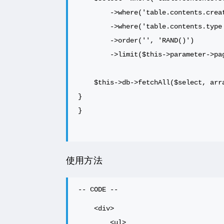
        ->where('table.contents.created < ?', $this->options->gmtTime)

        ->where('table.contents.type = ?', 'post')

        ->order('', 'RAND()')

        ->limit($this->parameter->pageSize);

    $this->db->fetchAll($select, array($this, 'push'));

}

}
使用方法
    <div>

        <ul>
