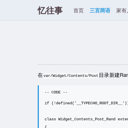
忆往事
首页
三言两语
家有
在
目录新建Ra
var/Widget/Contents/Post
if (!defined('__TYPECHO_ROOT_DIR__'))
class Widget_Contents_Post_Rand exten
{
