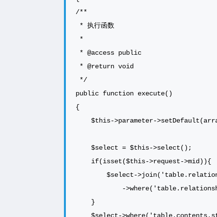
/**

 * 执行函数

 *

 * @access public

 * @return void

 */

public function execute()

{

    $this->parameter->setDefault(array('pageSize' => $this->options->postsListSize));

    $select = $this->select();

    if(isset($this->request->mid)){

        $select->join('table.relationships', 'table.contents.cid = table.relationships.cid')

            ->where('table.relationships.mid = ?', $this->request->mid);

    }

    $select->where('table.contents.status = ?', 'publish')
