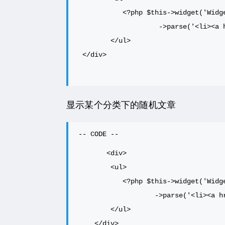
           <?php $this->widget('Widget_Contents_Post_Rand','pageSize=5')

                    ->parse('<li><a href="{permalink}">{title}</a></li>'); ?>

        </ul>

 </div>
显示某个分类下的随机文章
       <div>

        <ul>

           <?php $this->widget('Widget_Contents_Post_Rand','pageSize=5','mid=3')

                   ->parse('<li><a href="{permalink}">{title}</a></li>'); ?>

        </ul>

    </div>