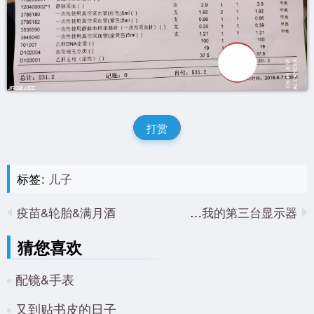
打赏
标签:
儿子
疫苗&轮胎&满月酒
飞利浦243V7QDSB，我的第三台显示器
猜您喜欢
配镜&手表
又到贴书皮的日子