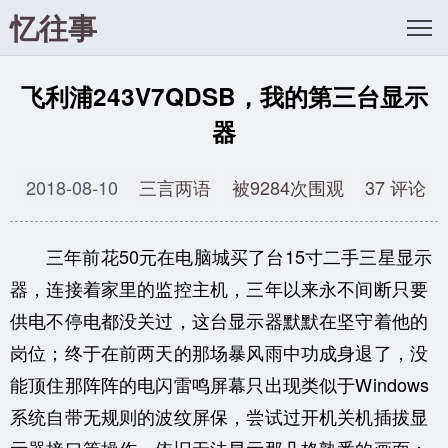
忆往事
飞利浦243V7QDSB，我的第三台显示
器
2018-08-10
三言两语
被9284次围观
37 评论
三年前花50元在电脑城买了台
15寸
二手三星显示
器，连接着家里的监控主机，三年以来永不间断只要
供电不停电都没关过，这台显示器默默在坚守着他的
岗位；终于在前两天的那场暴风雨中功成身退了，没
能顶住那阵阵的电闪雷鸣屏幕只出现类似于Windows
系统自带
无规则的波纹
屏保，尝试过开机关机插拔显
示器接口等操作，依旧无法显示那几格熟悉的画面；