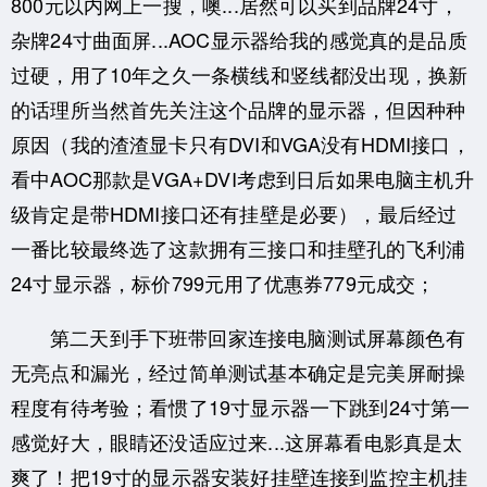
800元以内网上一搜，噢...居然可以买到品牌24寸，
杂牌24寸曲面屏...AOC显示器给我的感觉真的是品质
过硬，用了10年之久一条横线和竖线都没出现，换新
的话理所当然首先关注这个品牌的显示器，但因种种
原因（我的渣渣显卡只有DVI和VGA没有HDMI接口，
看中AOC那款是VGA+DVI考虑到日后如果电脑主机升
级肯定是带HDMI接口还有挂壁是必要），最后经过
一番比较最终选了这款拥有三接口和挂壁孔的飞利浦
24寸显示器，标价799元用了优惠券779元成交；
第二天到手下班带回家连接电脑测试屏幕颜色有
无亮点和漏光，经过简单测试基本确定是完美屏耐操
程度有待考验；看惯了19寸显示器一下跳到24寸第一
感觉好大，眼睛还没适应过来...这屏幕看电影真是太
爽了！把19寸的显示器安装好挂壁连接到监控主机挂