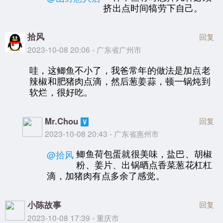
挤出点时间犒劳下自己。
拾风
回复
2023-10-08 20:06 - 广东省广州市
哇，这鲫鱼不小了，我爸常年的做法是加点老
辣椒和肥猪肉点滴，然后葱姜蒜，顿一锅炖到
软烂，很好吃。
Mr.Chou
回复
2023-10-08 20:43 - 广东省惠州市
鲫鱼荷包蛋就很美味，盐巴、胡椒
@拾风
粉、姜片、出锅晒点香菜葱花杠杠
滴，加猪肉有点多余了感觉。
小陈故事
回复
2023-10-08 17:39 - 重庆市