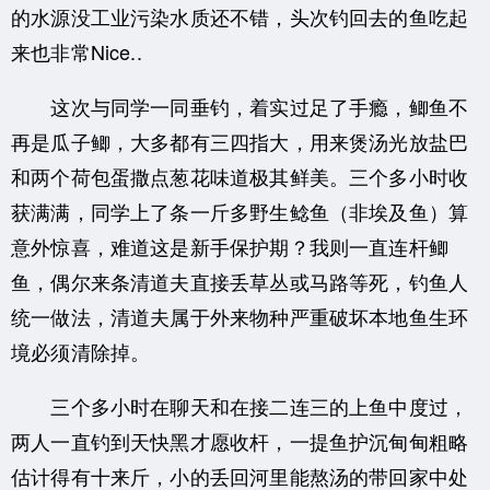
的水源没工业污染水质还不错，头次钓回去的鱼吃起
来也非常Nice..
这次与同学一同垂钓，着实过足了手瘾，鲫鱼不
再是瓜子鲫，大多都有三四指大，用来煲汤光放盐巴
和两个荷包蛋撒点葱花味道极其鲜美。三个多小时收
获满满，同学上了条一斤多野生鲶鱼（非埃及鱼）算
意外惊喜，难道这是新手保护期？我则一直连杆鲫
鱼，偶尔来条清道夫直接丢草丛或马路等死，钓鱼人
统一做法，清道夫属于外来物种严重破坏本地鱼生环
境必须清除掉。
三个多小时在聊天和在接二连三的上鱼中度过，
两人一直钓到天快黑才愿收杆，一提鱼护沉甸甸粗略
估计得有十来斤，小的丢回河里能熬汤的带回家中处