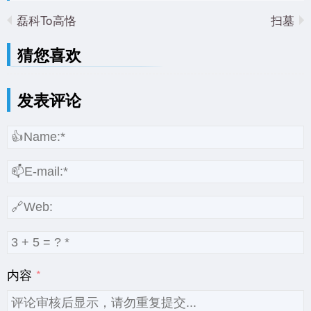
磊科To高恪
扫墓
猜您喜欢
发表评论
内容