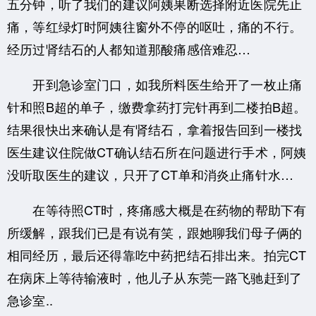
五分钟，听了我们的建议阿姨果断选择附近医院先止
痛，等红绿灯时阿姨往窗外不停的呕吐，痛的不行。
经历过肾结石的人都知道那酸痛感倍难忍…
开到急诊室门口，如我所料医生给开了一枚止痛
针和照B超的单子，缴费拿药打完针再到二楼拍B超。
结果很快出来确认是有肾结石，拿着报告回到一楼找
医生建议住院做CT确认结石所在问题进行手术，阿姨
没听取医生的建议，只开了CT单和消炎止痛针水…
在等待照CT时，疼痛感大概是在药物的帮助下有
所缓解，跟我们已是有说有笑，跟她聊我们母子俩的
相同经历，最后还得靠吃中药把结石排出来。拍完CT
在病床上等待输液时，他儿子从东莞一路飞驰赶到了
急诊室..