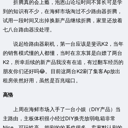
折腾真的会上瘾，泡恩山论坛时间不算长可是学
到的知识有不少，在海鲜市场淘过不少路由器折腾，
试用一段时间又出掉换新产品继续折腾，家里还放着
七八台路由器没处理。
说起给路由器刷机，第一台应该是斐讯K2，当年
的销售模式懂的人都懂，当时在京东算是白嫖了两台
K2，所幸后续的新产品我没有在追，有过翻车经历的
朋友你们还好吗😂。目前这两台K2刷了集客Ap放出
租房依然好用，虽然是百兆端口。
高恪
上周在海鲜市场入手了一台小娱（DIY产品）当
主路由，主板体积很小经过DIY换壳放弱电箱非常
Nice，可玩性高，能刷的的系也很多。卖家默认刷的