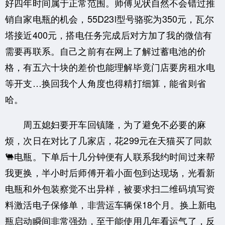
好四年时间属于正常范围。师傅见状自然不会错过推
销自家电瓶的机会，55D23l型号骆驼为350元，瓦尔
塔接近400元，搭电任务完成后对方加了我的微信有
需要再联系。自己之前有在网上了解过蓄电池的价
格，有五六十块的差价也能理解毕竟门店要房租水电
等开支…换回我个人角度也得精打细算，能省则省
哈。
周五媳妇要开车回镇隆，为了避免不必要的麻
烦，次日在对比了几家店，花299元在天猫买了同款
🐫电瓶。下单后十几分钟便有人联系我约时间过来帮
我更换，半小时后师傅开着小面包到达现场，光看新
电瓶和外包装察觉不出异样，被要求扫二维码填写资
料激活电子保修单，非营运车辆保18个月。换上新电
瓶启动瞬间非常强劲，至于能使用几年看运气了，反