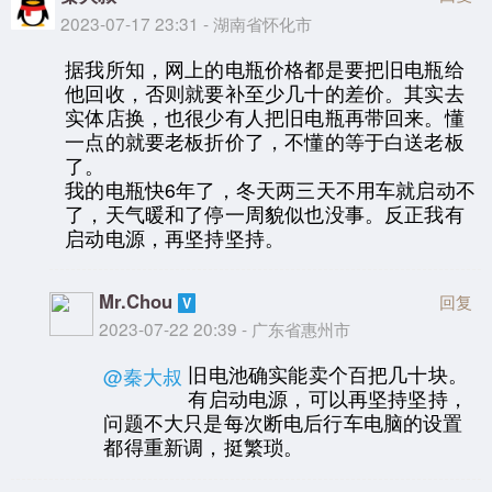
2023-07-17 23:31 - 湖南省怀化市
据我所知，网上的电瓶价格都是要把旧电瓶给
他回收，否则就要补至少几十的差价。其实去
实体店换，也很少有人把旧电瓶再带回来。懂
一点的就要老板折价了，不懂的等于白送老板
了。
我的电瓶快6年了，冬天两三天不用车就启动不
了，天气暖和了停一周貌似也没事。反正我有
启动电源，再坚持坚持。
Mr.Chou
回复
2023-07-22 20:39 - 广东省惠州市
旧电池确实能卖个百把几十块。
@秦大叔
有启动电源，可以再坚持坚持，
问题不大只是每次断电后行车电脑的设置
都得重新调，挺繁琐。