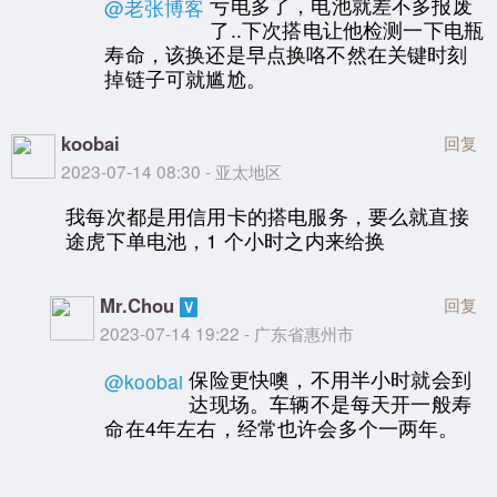
亏电多了，电池就差不多报废
@老张博客
了..下次搭电让他检测一下电瓶
寿命，该换还是早点换咯不然在关键时刻
掉链子可就尴尬。
koobai
回复
2023-07-14 08:30 - 亚太地区
我每次都是用信用卡的搭电服务，要么就直接
途虎下单电池，1 个小时之内来给换
Mr.Chou
回复
2023-07-14 19:22 - 广东省惠州市
保险更快噢，不用半小时就会到
@koobai
达现场。车辆不是每天开一般寿
命在4年左右，经常也许会多个一两年。
小熊
回复