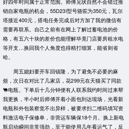
好四年时间属于正常范围。师傅见状自然不会错过推
销自家电瓶的机会，55D23l型号骆驼为350元，瓦尔
塔接近400元，搭电任务完成后对方加了我的微信有
需要再联系。自己之前有在网上了解过蓄电池的价
格，有五六十块的差价也能理解毕竟门店要房租水电
等开支…换回我个人角度也得精打细算，能省则省
哈。
周五媳妇要开车回镇隆，为了避免不必要的麻
烦，次日在对比了几家店，花299元在天猫买了同款
🐫电瓶。下单后十几分钟便有人联系我约时间过来帮
我更换，半小时后师傅开着小面包到达现场，光看新
电瓶和外包装察觉不出异样，被要求扫二维码填写资
料激活电子保修单，非营运车辆保18个月。换上新电
瓶启动瞬间非常强劲，至于能使用几年看运气了，反