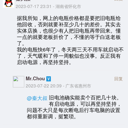
2023-07-17 23:31 - 湖南省怀化市
据我所知，网上的电瓶价格都是要把旧电瓶给
他回收，否则就要补至少几十的差价。其实去
实体店换，也很少有人把旧电瓶再带回来。懂
一点的就要老板折价了，不懂的等于白送老板
了。
我的电瓶快6年了，冬天两三天不用车就启动不
了，天气暖和了停一周貌似也没事。反正我有
启动电源，再坚持坚持。
Mr.Chou
回复
2023-07-22 20:39 - 广东省惠州市
旧电池确实能卖个百把几十块。
@秦大叔
有启动电源，可以再坚持坚持，
问题不大只是每次断电后行车电脑的设置
都得重新调，挺繁琐。