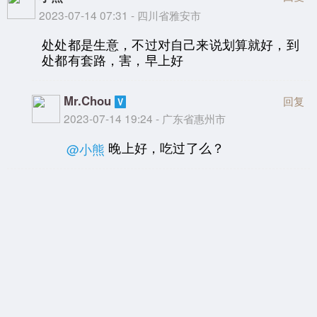
2023-07-14 07:31 - 四川省雅安市
处处都是生意，不过对自己来说划算就好，到
处都有套路，害，早上好
Mr.Chou
回复
2023-07-14 19:24 - 广东省惠州市
晚上好，吃过了么？
@小熊
face
回复
2023-07-13 23:57 - 广东省广州市
铅酸电瓶的工艺很简单，旧电瓶回收循环利用
率应该很高。印象中我第一个汽车电瓶寿命是6
年。后来的电瓶基本上在2年多一点就Game O
ver。按照电瓶的总体工艺使用期限应该不断提
升才对。事实就是降低了，所以我理解这是商
业策略，和技术无关。