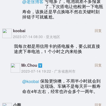
亏电多了，电池就差不多报废
@老张博客
了..下次搭电让他检测一下电瓶
寿命，该换还是早点换咯不然在关键时刻
掉链子可就尴尬。
koobai
回复
2023-07-14 08:30 - 亚太地区
我每次都是用信用卡的搭电服务，要么就直接
途虎下单电池，1 个小时之内来给换
Mr.Chou
回复
2023-07-14 19:22 - 广东省惠州市
保险更快噢，不用半小时就会到
@koobai
达现场。车辆不是每天开一般寿
命在4年左右，经常也许会多个一两年。
小熊
回复