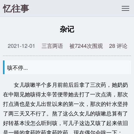
忆往事
杂记
2021-12-01
三言两语
被7244次围观
28 评论
咳不停...
女儿咳嗽半个多月前前后后拿了三次药，她奶奶
在中期见她咳得太辛苦便带她去打了一次点滴，那次
打点滴也是女儿出世以来的第一次，那次的针水坚持
了两三天又不行了。熬了这么久女儿的咳嗽总算有了
好转基本没怎么听到咳，可儿子这边又咳了起来依旧
是一顿的拿药吃药拿药吃药，现在偶尔会咳一下；