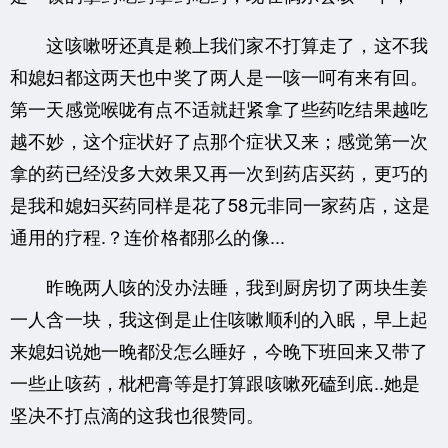
这咳嗽呀还真是赖上我们家不打算走了，这不我
和媳妇都这两天也中奖了两人是一咳一呵有来有回。
第一天感觉喉咙有点不适就赶紧拿了些药吃结果越吃
越不妙，这个症状好了点那个症状又来；感觉第一次
拿的药已经没多大效果又再一次到药店买药，更巧的
是我和媳妇买药同样是花了58元非同一家药店，这是
通用的疗程.？连价格都那么的像...
昨晚两人咳的没办法睡，我到厨房切了两块生姜
一人含一块，我这倒是止住咳嗽顺利的入眠，早上起
来媳妇说她一晚都没怎么睡好，今晚下班回来又带了
一些止咳药，枇杷膏等是打算跟咳嗽死磕到底..她是
坚决不打点滴的这我也很赞同。