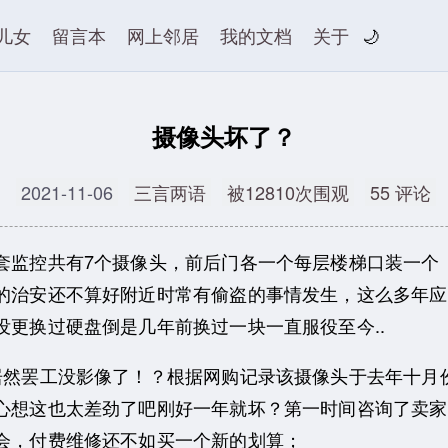
儿女
留言本
网上邻居
我的文档
关于
🌙
摄像头坏了？
2021-11-06
三言两语
被12810次围观
55 评论
监控共有7个摄像头，前后门各一个每层楼梯口装一个
的治安还不算好附近时常有偷盗的事情发生，这么多年应
更换过硬盘倒是几年前换过一块一直服役至今..
然罢工没影像了！？根据网购记录该摄像头于去年十月
心想这也太差劲了吧刚好一年就坏？第一时间咨询了卖家
会，付费维修还不如买一个新的划算；