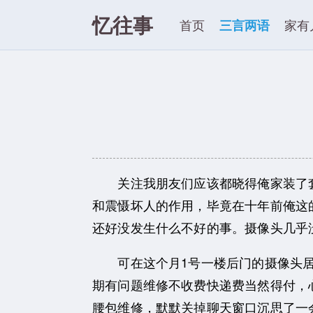
忆往事
首页
三言两语
家有
关注我朋友们应该都晓得俺家装了套
和震慑坏人的作用，毕竟在十年前俺这
还好没发生什么不好的事。摄像头几乎没
可在这个月1号一楼后门的摄像头居
期有问题维修不收费快递费当然得付，
腰包维修，默默关掉聊天窗口沉思了一