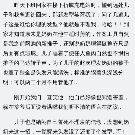
昨天下班回家在楼下折腾充电站时，望到远处儿
子和我爸逛街回来，那新发型笑死我了；问了几遍儿
子这是谁给你理的发型？他就是不理我，哈哈！！到
家才知道原来是奶奶在他午睡时剪的，作案工具自然
是我之前网购的新推子，还别说奶奶理得挺整齐只是
后面有点瑕疵。儿子睡着了便任人鱼肉自然也不惧怕
推子的马达转子声，为了儿子的此次理发奶奶的被子
也遭了殃全是头发只能清洗，标准的锅盖头深浅分
明；可以两三个月不用管他了..
刚开始我们一直笑他，他自己好像也知道害羞，
躲在爷爷后面说着满嘴我们听不清的语言在抗议..
儿子也是纳闷自己誓死不理发的信念，没想到奶
奶来这一招，一觉醒来头发没了还变了个发型..呵！