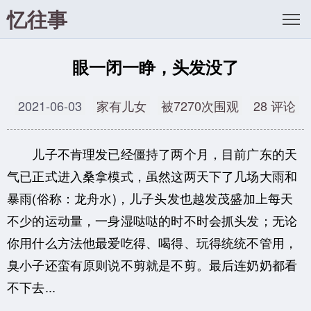
忆往事
眼一闭一睁，头发没了
2021-06-03
家有儿女
被7270次围观
28 评论
儿子不肯理发已经僵持了两个月，目前广东的天
气已正式进入桑拿模式，虽然这两天下了几场大雨和
暴雨(俗称：龙舟水)，儿子头发也越发茂盛加上每天
不少的运动量，一身湿哒哒的时不时会抓头发；无论
你用什么方法他最爱吃得、喝得、玩得统统不管用，
臭小子还蛮有原则说不剪就是不剪。最后连奶奶都看
不下去...