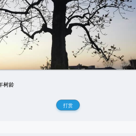
年树龄
打赏