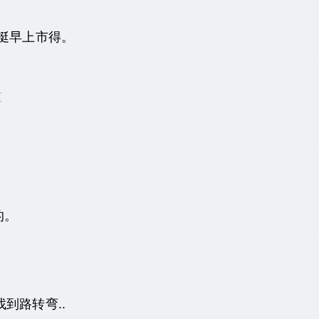
挺早上市得。
区
的。
到路转弯..