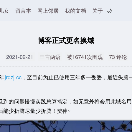
儿女
留言本
网上邻居
我的文档
关于
🌙
博客正式更名换域
2021-02-21
三言两语
被16741次围观
73 评论
年
jrdzj.cc
，至目前为止已使用三年多一丢丢，最近头脑
的问题慢慢实践总算搞定，如无意外将会用此域名用到
能少折腾尽量少折腾！费神~