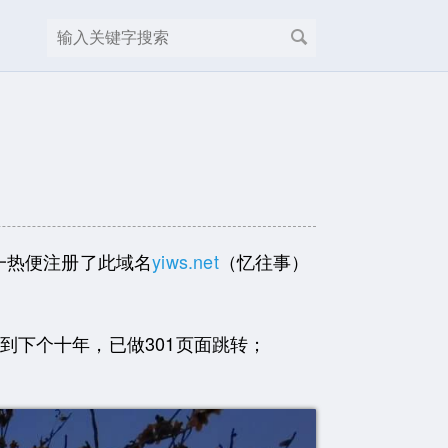
一热便注册了此域名
yiws.net
（忆往事）
下个十年，已做301页面跳转；