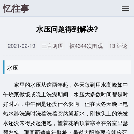
忆往事
水压问题得到解决?
2021-02-19
三言两语
被4344次围观
13 评论
水压
家里的水压从这两年起，冬天每到用水高峰如中
午烧菜做饭或晚上洗澡期间，水压大多数时间都是时
好时坏，中午倒是还没什么影响，但在大冬天晚上电
热水器洗澡时洗着洗着突然就断水，刚抹头上的洗发
水还没来得及起泡泡，望着花洒顶着寒冷在浴室里瑟
瑟发抖...那画面请自行脑补；虽说太阳能要么就冷死