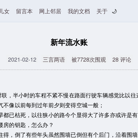
儿女
留言本
网上邻居
我的文档
关于
🌙
新年流水账
2021-02-12
三言两语
被7728次围观
28 评论
联，半小时的车程不紧不慢在路面行驶车辆感觉比以往
气不像以前每到过年前夕则变得空城一般；
都已枯死，以往狭小的路今个显得大了许多亦或许是有
楼房的钥匙，怎么办？
得，倒了有些年头虽然围墙已倒但有个后门，沿着围墙