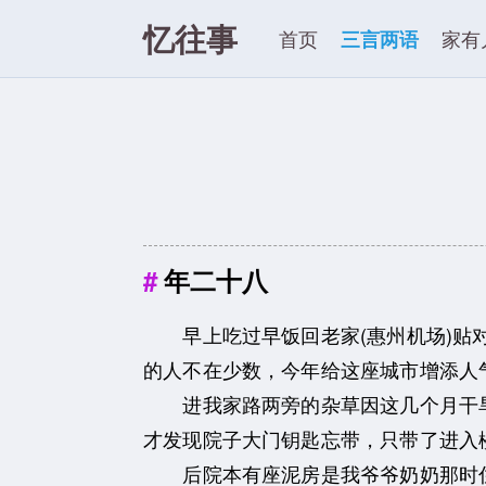
忆往事
首页
三言两语
家有
年二十八
早上吃过早饭回老家(惠州机场)贴对
的人不在少数，今年给这座城市增添人
进我家路两旁的杂草因这几个月干旱
才发现院子大门钥匙忘带，只带了进入
后院本有座泥房是我爷爷奶奶那时住