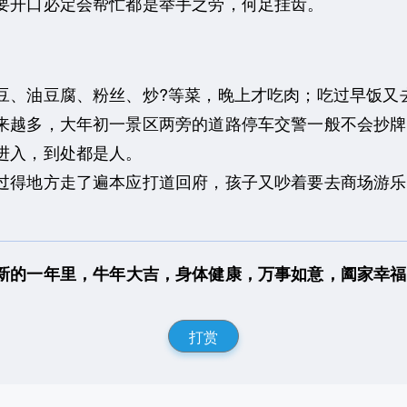
要开口必定会帮忙都是举手之劳，何足挂齿。
、油豆腐、粉丝、炒?等菜，晚上才吃肉；吃过早饭又
来越多，大年初一景区两旁的道路停车交警一般不会抄牌
进入，到处都是人。
得地方走了遍本应打道回府，孩子又吵着要去商场游乐
新的一年里，牛年大吉，身体健康，万事如意，阖家幸福
打赏