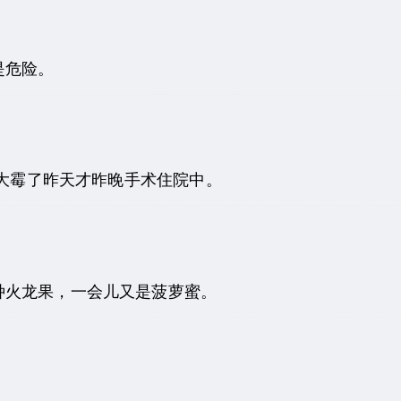
是危险。
倒大霉了昨天才昨晚手术住院中。
种火龙果，一会儿又是菠萝蜜。