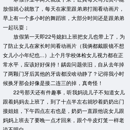
放假就心就散了，每天在家里跟弟弟打闹看动画片，
早上有一个多小时的舞蹈班，大部分时间还是跟弟弟
一起玩耍；
放假第一天即22号媳妇上班把女儿也带上了，为
了防止女儿在家长时间看动画片（我俩都戴眼镜不想
女儿小小年纪也...）上个月学校体检女儿视力都在正
常水平，应该好好保持！龋齿问题依旧，自从去年掉
了两颗门牙后其他的牙齿都没啥动静了？记得我小时
候换牙那会好像是接二连三的掉，真奇怪！
22号那天还有件趣事，听我妈说儿子不知道女儿
跟着妈妈去上班了，到了十点半左右就吵着奶奶出门
接姐姐，下午四点左右也是，奶奶一直跟他说女儿跟
妈妈上班去了要晚一点才回来，跟个牛皮灯笼一样老
说不明白。