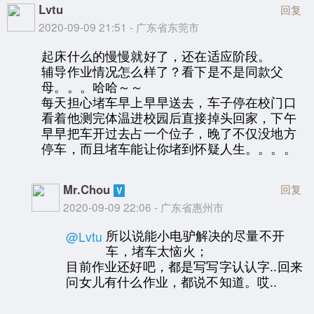
Lvtu
回复
2020-09-09 21:51 - 广东省东莞市
起床什么的慢慢就好了，还在适应阶段。
辅导作业情况怎么样了？看下是不是同款父
母。。。哈哈～～
每天担心堵车早上早早送去，车子停在校门口
看着他测完体温进校园后直接掉头回家，下午
早早把车开过去占一个位子，晚了不仅没地方
停车，而且堵车能让你堵到怀疑人生。。。。
Mr.Chou
回复
2020-09-09 22:06 - 广东省惠州市
所以说能小电驴解决的尽量不开
@Lvtu
车，堵车太恼火；
目前作业还好吧，都是写写字认认字..回来
问女儿有什么作业，都说不知道。哎..