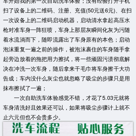
车开始我的第一次自助洗车体验；没有经验打开手机
扫了设备上的二维码、注册、充值(50元送6元)、在扫
一次设备上的二维码启动机器，启动清水拿起高压水
枪对准车身一阵狂喷，车身上那层灰瞬间化灰为污随
着水流淌而下，随即流露出了车身原有的本色；启动
泡沫重复一遍之前的操作，被泡沫裹住的车身随手拿
起旁边放着的拖把用力擦拭，将一些顽固污渍彻底解
决在冲洗一次车身，随后拿来干毛巾将车身擦干大功
告成；车内没什么灰尘也就忽略了吸尘的步骤只是用
抹布擦拭了一遍；
一次自助洗车体验感觉不错，才花了5.03元就将
车身清洗好且效果还可以，如果将吸尘步骤计上就不
止六元但也不会贵多少。