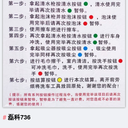
磊科736