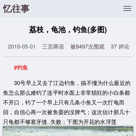
忆往事
荔枝，龟池，钓鱼(多图)
2018-05-01
三言两语
被8497次围观
37 评论
#钓鱼
30号早上又去了江边钓鱼，搞不懂为什么最近的
鱼怎么那么难钓了连平时水面上非常猖狂的小白条都
不开口，钓了一个早上只有几条小鱼又一次打龟而
回，自信心再一次被鱼耍的没脾气；这次估计那几十
只龟都不够塞牙缝..失败；下图为开花的水浮莲