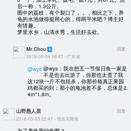
后一称，1.3公斤。
图中的荔枝，有个裂口了，，，相比之下，养
龟的水池做得挺用心的，得两平米吧？博主好
有情趣。
梦里水乡，山清水秀，生活好去处。
Mr.Chou
回复
2018-05-04 16:47 - 广东省
@wys：我在想五一节假日鱼一家是
@wys
不是也去出游了，你那也太贵了我
这12块一斤不包括杀，你那价格真正果园
鸡都买的到；那小的龟池差不多，总体是2.
4m*1.8m。
山野愚人居
回复
2018-05-03 22:47 - 塔吉克斯坦
为了养龟而钓鱼啊？