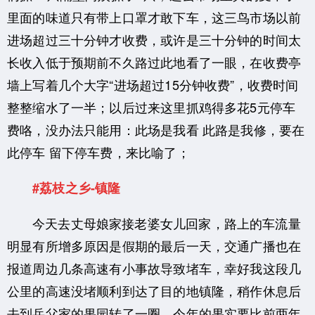
里面的味道只有带上口罩才敢下车，这三鸟市场以前
进场超过三十分钟才收费，或许是三十分钟的时间太
长收入低于预期前不久路过此地看了一眼，在收费亭
墙上写着几个大字“进场超过15分钟收费”，收费时间
整整缩水了一半；以后过来这里抓鸡得多花5元停车
费咯，没办法只能用：此场是我看 此路是我修，要在
此停车 留下停车费，来比喻了；
#荔枝之乡-镇隆
今天去丈母娘家接老婆女儿回家，路上的车流量
明显有所增多原因是
假期的最后一天
，交通广播也在
报道周边几条高速有小事故导致堵车，幸好我这段几
公里的高速没堵顺利到达了目的地镇隆，稍作休息后
去到岳父家的果园转了一圈，今年的果实要比前两年