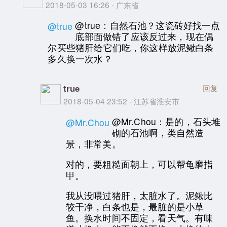
2018-05-03 16:26 - 广东省
@true：自然石池？这瓷砖好找一点
@true
底部面做错了应该反过来，现在偶
尔买些猪肝给它们吃，你这样放泥鳅白条
多久换一次水？
true
回复
2018-05-04 23:52 - 江苏省淮安市
@Mr.Chou：是的，石头堆
@Mr.Chou
砌的石池啊，类自然造
景，非常美。
对的，要粗糙面朝上，可以帮龟磨指
甲。
我从没喂过猪肝，太脏水了。泥鳅比
较干净，白条也是，最脏的是小草
鱼。换水时间不固定，看天气。有味