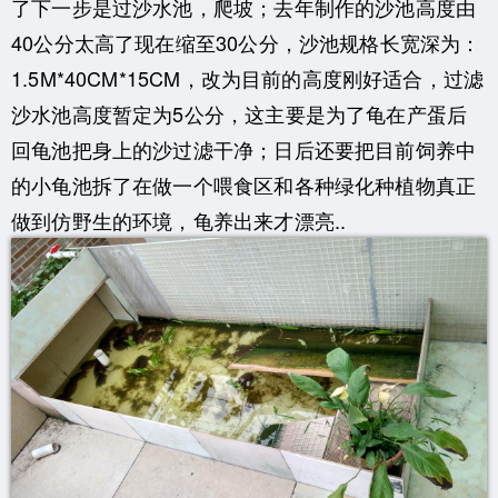
了下一步是过沙水池，爬坡；去年制作的沙池高度由
40公分太高了现在缩至30公分，沙池规格长宽深为：
1.5M*40CM*15CM，改为目前的高度刚好适合，过滤
沙水池高度暂定为5公分，这主要是为了龟在产蛋后
回龟池把身上的沙过滤干净；日后还要把目前饲养中
的小龟池拆了在做一个喂食区和各种绿化种植物真正
做到仿野生的环境，龟养出来才漂亮..