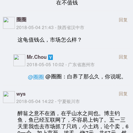
在不值钱
圈圈
回复
2018-05-04 21:43 - 陕西省汉中市
这龟值钱么，市场怎么样？
Mr.Chou
回复
2018-05-05 10:02 - 广东省惠州市
@圈圈：白养了那么久，你说呢。
@圈圈
wys
回复
2018-05-04 14:22 - 宁夏银川市
醉翁之意不在酒，在乎山水之间也。博主钓
鱼，鱼已经互联网了，不容易上钩了。五一三
天里我也去市场抓了只鸡，小土鸡，论个卖，6
0一个，加上宰死、拔毛、烧7元，共67元。然