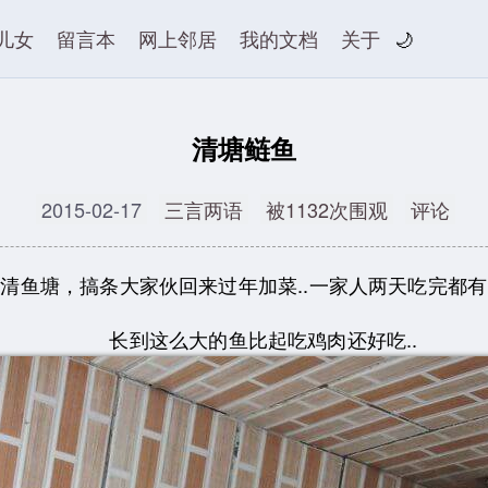
儿女
留言本
网上邻居
我的文档
关于
🌙
清塘鲢鱼
2015-02-17
三言两语
被1132次围观
评论
清鱼塘，搞条大家伙回来过年加菜..一家人两天吃完都
长到这么大的鱼比起吃鸡肉还好吃..