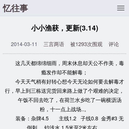
忆往事
小小渔获，更新(3.14)
2014-03-11
三言两语
被1293次围观
评论
这几天都绵绵细雨，周末休息却天公不作美，毒
瘾发作却不能解毒；
今天天气稍有好转心想今天无论如何要去解毒才
行，早上到三栋送完货回来路上做了个艰难的决定，
午饭不回去吃了，在荷兰水乡吃了一碗横沥汤
粉，十一点上战场..。
装备：杂牌4.5 主线1.2 子线0.8 金秀#3 无
倒刺 钓浅水 1.5米至2米左右。