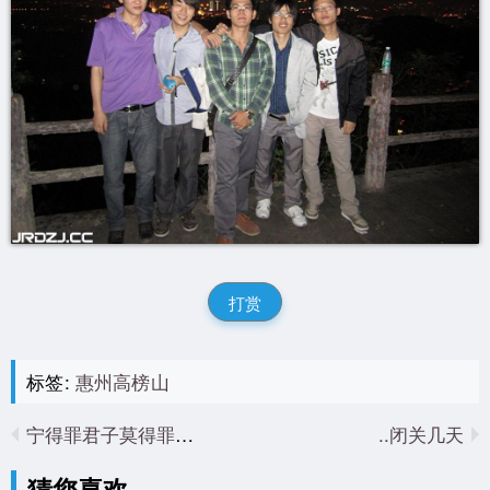
打赏
标签:
惠州高榜山
宁得罪君子莫得罪小人..
闭关几天..
猜您喜欢