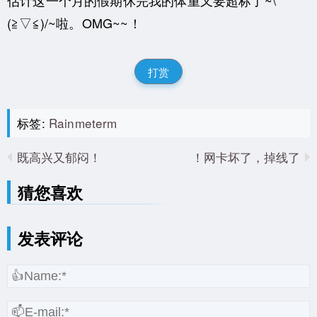
估计这一个月的假期休完我的体重又要超标了~\
(≧▽≦)/~啦。OMG~~！
打赏
标签:
Rainmeterm
既高兴又郁闷！
网卡坏了，掉线了！
猜您喜欢
发表评论