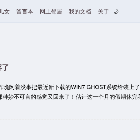
儿女
留言本
网上邻居
我的文档
关于
🌙
容了
动 》昨晚闲着没事把最近新下载的WIN7 GHOST系统给
种妙不可言的感觉又回来了！估计这一个月的假期休完我的