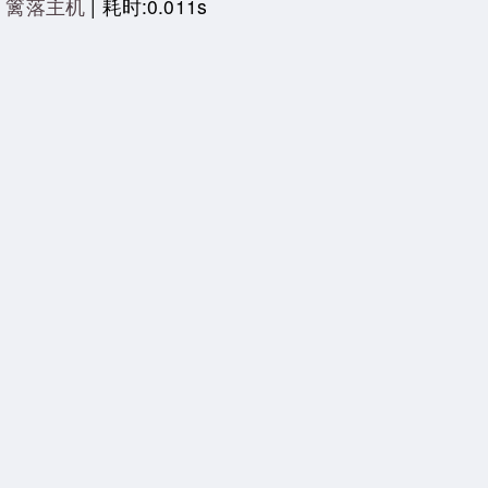
|
篱落主机
| 耗时:0.011s