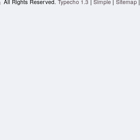
」
All Rights Reserved.
Typecho 1.3
|
Simple
|
Sitemap