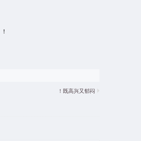
！！
既高兴又郁闷！