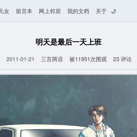
儿女
留言本
网上邻居
我的文档
关于
🌙
明天是最后一天上班
2011-01-21
三言两语
被11951次围观
23 评论