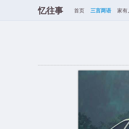
忆往事
首页
三言两语
家有