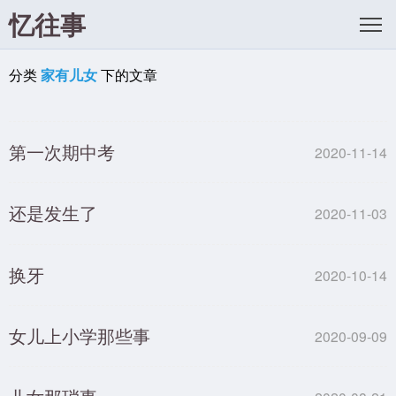
忆往事
分类
家有儿女
下的文章
第一次期中考
2020-11-14
还是发生了
2020-11-03
换牙
2020-10-14
女儿上小学那些事
2020-09-09