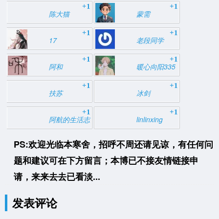
+1
+1
陈大猫
蒙需
+1
+1
17
老段同学
+1
+1
阿和
暖心向阳335
+1
+1
扶苏
冰剑
+1
+1
阿航的生活志
linlinxing
PS:欢迎光临本寒舍，招呼不周还请见谅，有任何问
题和建议可在下方留言；本博已不接友情链接申
请，来来去去已看淡...
发表评论