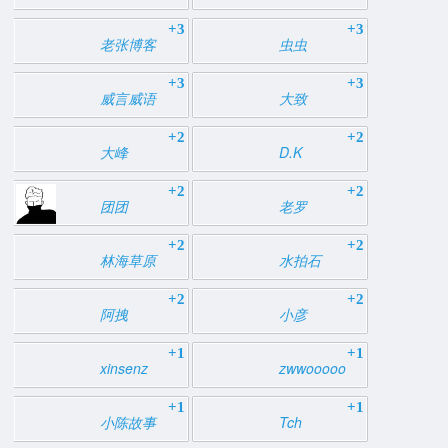
+3
+3
老张博客
虫虫
+3
+3
威言威语
大致
+2
+2
大峰
D.K
+2
+2
团团
老罗
+2
+2
林海草原
水拍石
+2
+2
阿拽
小彦
+1
+1
xinsenz
zwwooooo
+1
+1
小陈故事
Tch