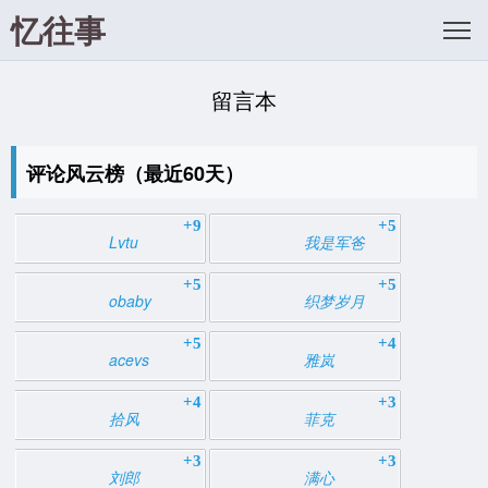
忆往事
留言本
评论风云榜（最近60天）
+9
+5
Lvtu
我是军爸
+5
+5
obaby
织梦岁月
+5
+4
acevs
雅岚
+4
+3
拾风
菲克
+3
+3
刘郎
满心