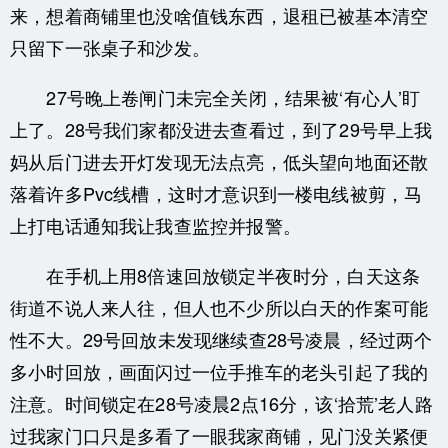
来，想着商铺里也没啥值钱东西，退租已被基本清空
只留下一张桌子和沙发。
27号晚上卷闸门未完全关闭，结果被‘有心人’盯
上了。28号我们家都没进去查看过，到了29号早上我
妈从后门进去开灯发现无法点亮，低头望向地面还散
落着许多Pvc线槽，这时才意识到一楼电线被剪，马
上打电话通知我让我查监控并报警。
在手机上用8倍速回放锁定半夜时分，白天这条
街道不说人来人往，但人也不少所以白天的作案可能
性不大。29号回放未发现继续查28号凌晨，经过两个
多小时回放，画面闪过一位手推车的老头引起了我的
注意。时间锁定在28号凌晨2点16分，该‘拾荒’老人路
过我家门口只是多看了一眼我家商铺，见门没关紧便