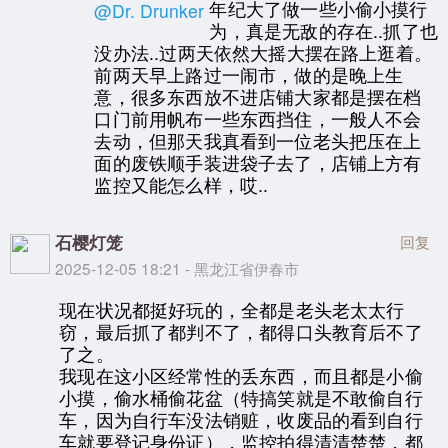
年纪大了做一些小偷小摸行
@Dr. Drunker
为，真是无敌的存在..抓了也
没办法..过两天依然大摇大摆在路上逛着。
前两天早上路过一闹市，做的是晚上生
意，很多东西放不进店铺大家都是摆在档
口门前用帆布一些东西挡住，一般人不会
去动，但那天我真看到一位老头把压在上
面的废铁顺手装进袋子去了，店铺上方有
监控又能怎么样，哎..
石樱灯笼
回复
2025-12-05 18:21 - 黑龙江省伊春市
现在状况都挺好玩的，全都是老头老太太行
窃，最后抓了都判不了，都得口头教育后不了
了之。
我现在这小区经常性的丢东西，而且都是小偷
小摸，偷水桶偷花盆（特搞笑就是不敢偷自行
车，因为自行车没法销赃，收废品的看到自行
车就要登记身份证），监控拍得清清楚楚，都