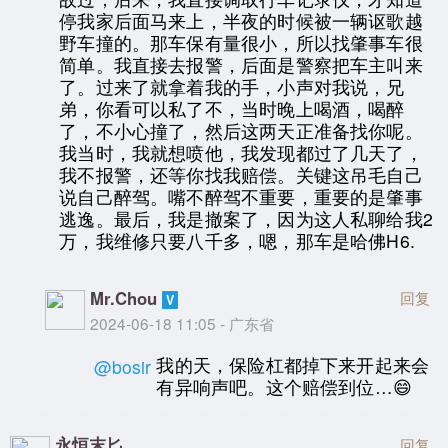
停我家后面马来上，半夜的时候被一辆讴歌越
野车撞的。那车保有量很小，所以找肇事车很
简单。我直接去报警，后面是警察把车主叫来
了。过来了就拿着我的手，小声对我说，兄
弟，你看可以私了不，当时晚上喝酒，喝醉
了，不小心撞了，然后这两天正准备找你呢。
我当时，我就想喷他，我发现都过了几天了，
我不报警，还等你找我赔偿。关键这吊毛自己
说自己醉驾。嘴不醉驾不重要，重要的是肇事
逃逸。最后，我是撤案了，因为这人私聊给我2
万，我维修只要八千多，嗯，那车是哈佛H6.
Mr.Chou
回复
2024-06-18 11:05 - 广东省
我的天，保险杠都掉下来开起来会
@bosir
有异响声吧。这个赔偿到位…😄
永恒末匕
回复