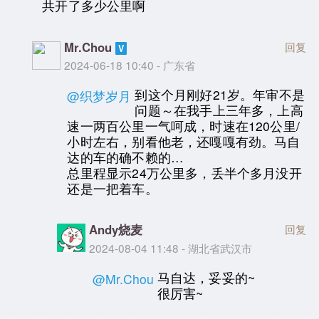
共开了多少公里啊
Mr.Chou
回复
2024-06-18 10:40 - 广东省
到这个月刚好21岁。年审不是
@织梦岁月
问题～在我手上三年多，上高
速一两百公里一气呵成，时速在120公里/
小时左右，别看他老，还嘎嘎有劲。马自
达的车的确不赖的…
总里程显示24万公里多，丢半个多月没开
还是一把着车。
Andy烧麦
回复
2024-08-04 11:48 - 湖北省武汉市
马自达，妥妥的~
@Mr.Chou
很厉害~