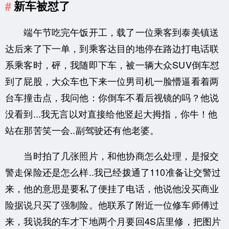
新车被怼了
端午节吃完午饭开工，载了一位乘客到泰美镇送
达后来了下一单，到乘客达目的地停在路边打电话联
系乘客时，砰，我随即下车，被一辆大众SUV倒车怼
到了屁股，大众车也下来一位男司机一脸懵逼看着两
台车撞击点，我问他：你倒车不看后视镜的吗？他说
没看到...我无言以对直接给他竖起大拇指，你牛！他
站在那苦笑一会..副驾驶还有他老婆。
当时拍了几张照片，和他协商怎么处理，是报交
警走保险还是怎么样..我已经拨通了110准备让交警过
来，他的意思是要私了便挂了电话，他说他没买商业
险据说只买了强制险。他联系了附近一位修车师傅过
来，我说我的车才下地两个月要回4S店里修，把图片