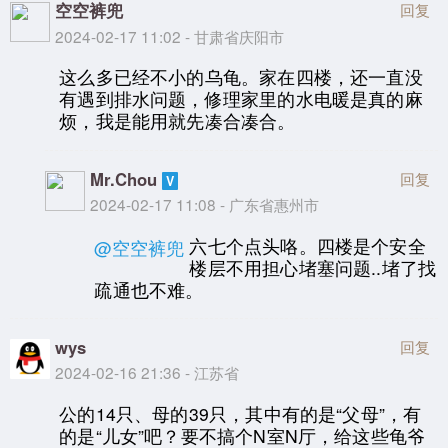
空空裤兜
回复
2024-02-17 11:02 - 甘肃省庆阳市
这么多已经不小的乌龟。家在四楼，还一直没
有遇到排水问题，修理家里的水电暖是真的麻
烦，我是能用就先凑合凑合。
Mr.Chou
回复
2024-02-17 11:08 - 广东省惠州市
六七个点头咯。四楼是个安全
@空空裤兜
楼层不用担心堵塞问题..堵了找
疏通也不难。
wys
回复
2024-02-16 21:36 - 江苏省
公的14只、母的39只，其中有的是“父母”，有
的是“儿女”吧？要不搞个N室N厅，给这些龟爷