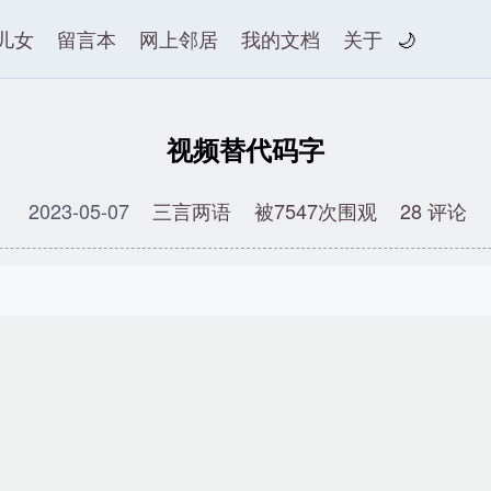
儿女
留言本
网上邻居
我的文档
关于
🌙
视频替代码字
2023-05-07
三言两语
被7547次围观
28 评论