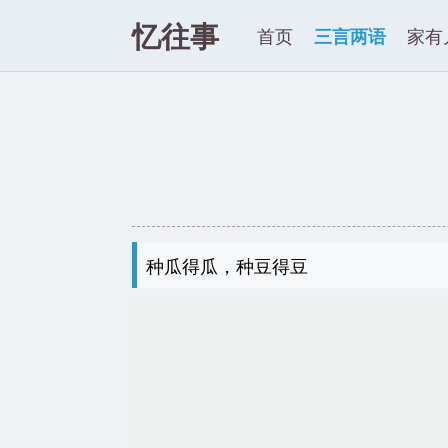
忆往事
首页
三言两语
家有
种瓜得瓜，种豆得豆