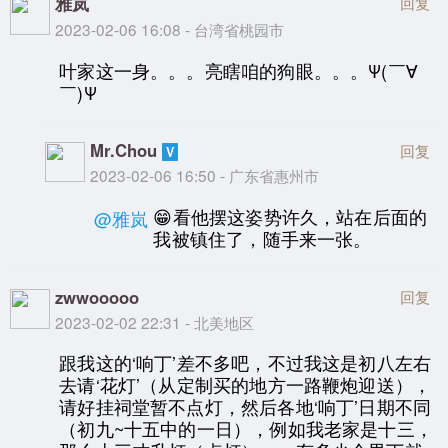
雅岚
回复
2023-02-06 16:08 - 台湾省桃园市
叶家这一身。。。亮瞎咱的狗眼。。。Ψ(￣∀
￣)Ψ
Mr.Chou
回复
2023-02-06 16:50 - 广东省惠州市
😁看他摆这姿势许久，站在后面的
@雅岚
我被镇住了，随手来一张。
zwwooooo
回复
2023-02-02 22:31 - 北美地区
跟我这的‘响丁’差不多吧，不过我这是初八左右
去请‘花灯’（从定制买的地方一路鞭炮迎送），
请好挂祠堂暂不点灯，然后各地‘响丁’日期不同
（初九~十五中的一日），例如我老家是十三，