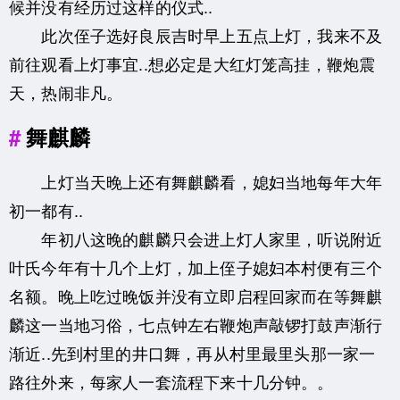
候并没有经历过这样的仪式..
此次侄子选好良辰吉时早上五点上灯，我来不及
前往观看上灯事宜..想必定是大红灯笼高挂，鞭炮震
天，热闹非凡。
舞麒麟
上灯当天晚上还有舞麒麟看，媳妇当地每年大年
初一都有..
年初八这晚的麒麟只会进上灯人家里，听说附近
叶氏今年有十几个上灯，加上侄子媳妇本村便有三个
名额。晚上吃过晚饭并没有立即启程回家而在等舞麒
麟这一当地习俗，七点钟左右鞭炮声敲锣打鼓声渐行
渐近..先到村里的井口舞，再从村里最里头那一家一
路往外来，每家人一套流程下来十几分钟。。