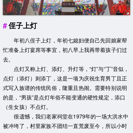
侄子上灯
年初八侄子上灯，年初七媳妇便自己先回娘家帮
忙准备上灯宴席等事宜，初八早上我再带着孩子们过
去。
点灯又称上灯、添灯、升灯等，“灯”与“丁”音似，
点灯（添灯）则添丁，这是一项为庆祝生育男丁且正
式写入族谱的传统民俗，隆重且热闹。需要特别说明
的是，“男孩”是点灯年俗不能变通的硬性规定，添口
（生女孩）不点灯。
很遗憾，我们老家祠堂在1979年的一场大洪水中
被冲垮了，村里家族不团结一直荒废至今，所以小时