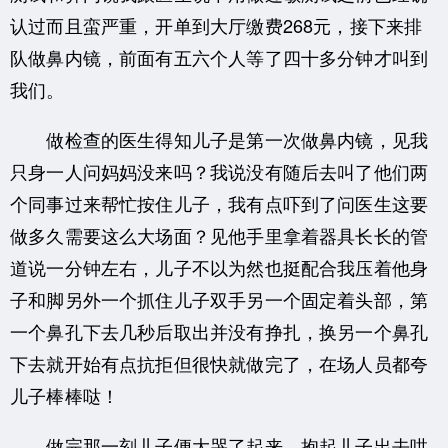
认过而且蛮严重，开单到大厅缴费268元，接下来排
队做鼻内镜，前面有五六个人等了四十多分钟才叫到
我们。
做检查的医生得知儿子是第一次做鼻内镜，见我
只身一人问妈妈没来吗？我说没有随后去叫了他们两
个同事过来帮忙按住儿子，我有点吓到了问医生这要
做多久需要这么大场面？见他手里拿着器具长长的管
道说一分钟左右，儿子不以为然也挺配合我压着他身
子和脚另外一个抓住儿子双手另一个固定着头部，第
一个鼻孔下去几秒后取出并没有挣扎，换另一个鼻孔
下去就开始有点抗拒但很快就做完了，在场人员都夸
儿子棒棒哒！
做完那一刻儿子便大哭了起来，抱起儿子出去哄