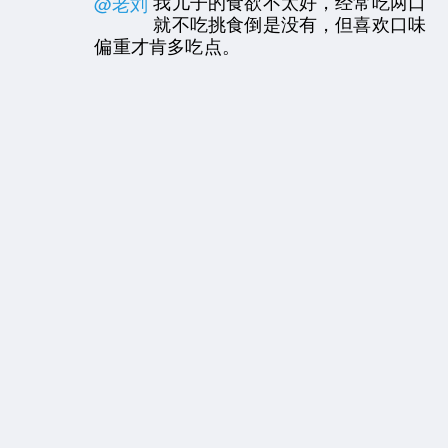
我儿子的食欲不太好，经常吃两口
@老刘
就不吃挑食倒是没有，但喜欢口味
偏重才肯多吃点。
威言威语
回复
2022-05-28 13:35 - 上海市
鼻炎这种东西确实挺烦的，好像还不太能根
治。
Mr.Chou
回复
2022-06-02 08:43 - 广东省江门市
伴随一身，根治不了…那么小
@威言威语
看着心疼。
«
1
2