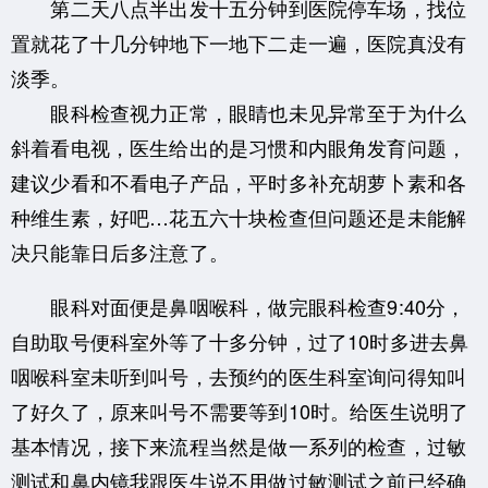
第二天八点半出发十五分钟到医院停车场，找位
置就花了十几分钟地下一地下二走一遍，医院真没有
淡季。
眼科检查视力正常，眼睛也未见异常至于为什么
斜着看电视，医生给出的是习惯和内眼角发育问题，
建议少看和不看电子产品，平时多补充胡萝卜素和各
种维生素，好吧…花五六十块检查但问题还是未能解
决只能靠日后多注意了。
眼科对面便是鼻咽喉科，做完眼科检查9:40分，
自助取号便科室外等了十多分钟，过了10时多进去鼻
咽喉科室未听到叫号，去预约的医生科室询问得知叫
了好久了，原来叫号不需要等到10时。给医生说明了
基本情况，接下来流程当然是做一系列的检查，过敏
测试和鼻内镜我跟医生说不用做过敏测试之前已经确