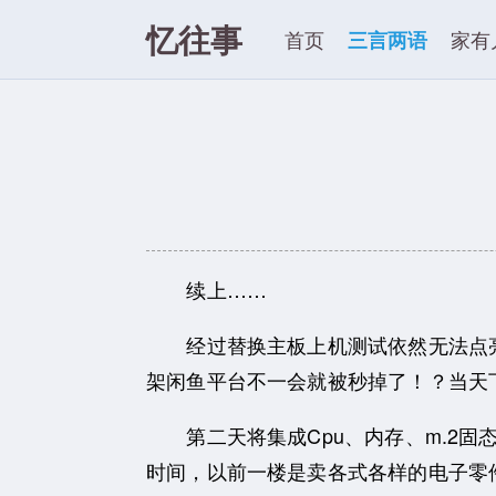
忆往事
首页
三言两语
家有
续上……
经过替换主板上机测试依然无法点亮，
架闲鱼平台不一会就被秒掉了！？当天
第二天将集成Cpu、内存、m.2固
时间，以前一楼是卖各式各样的电子零