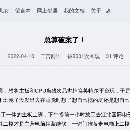
儿女
留言本
网上邻居
我的文档
关于
🌙
总算破案了！
2022-04-10
三言两语
被8001次围观
31 评论
想将主板和CPU当残次品抛掉换英特尔平台玩，于是
下班晚了没发出去在睡觉时想了想自己挖的坑还是想自己
态于一体的主板上班，下午提前一小时放工去江北国际电
件二楼才是主营电脑组装维修，一进门准备走电梯上二楼