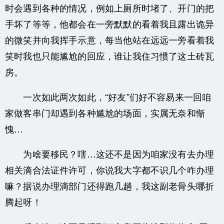
时会遇到各种的情况，例如上厕所时堵了、开门的把
手坏了等等，他都会在一旁默默的看着我且露出诡异
的微笑并向我挥手示意，每当他站在远远一旁看着我
笑时我也只能尴尬的回应，谁让我住习惯了这土砖瓦
房。
一次如此两次如此，“好友”们好不容易来一回咱
家做客串门却遇到各种尴尬的场面，实属无奈和惭
愧…
为啥要移民？嗐…这还不是因为咱家没有去办理
相关滴合法证件许可，你说我大字都不识几个咋办理
嘛？据说办理滴部门还得跑几趟，我这副老骨头哪折
腾起呀！