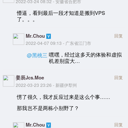
2022-03-24 08:32 - 安徽省合肥市
懵逼，看到最后一段才知道是搬到VPS
了。。。
Mr.Chou
回复
2022-04-07 09:13 - 广东省江门市
嘿嘿，经过这多天的体验和虚拟
@黑桃三
机差别蛮大…
姜辰Jcs.Moe
回复
2022-03-23 23:26 - 新疆伊犁州
愣了很久，我才反应过来是这么个事……
那我岂不是两栋小别野了？
Mr.Chou
回复