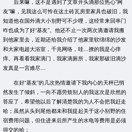
后来嘛，这不是遇到了文章开头滴那位热心“网
友”嘛，见我这么可怜在这土砖瓦房里家具也破旧，我
知道他在国外滴大小别野可不少哩，这经常来回串门
咋也成为了好“基友”。他还不止一次两次滴邀请我搬
到他家里去，近期还给我介绍了他家里软绵绵的沙发
和大家电超大浴室，千兆网络，哇…撩的我是心痒
痒。再看看我家滴门，我家滴厕所，我家那破旧滴沙
发真是一言难尽…
在好“基友”的几次热情邀请下我内心的天枰已悄
然发生了倾斜，一向不愿劳烦别人的我这次是欣然的
答应了，希望他以后了解清楚我的为人不会把我赶走
哈；虽然从头到尾他都未和我提起关于这小别野的住
宿费用问题，但住进来后所产生的水电等费用是必须
得交的哈；