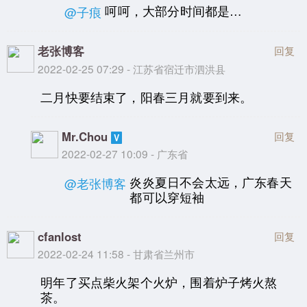
呵呵，大部分时间都是…
@子痕
老张博客
回复
2022-02-25 07:29 - 江苏省宿迁市泗洪县
二月快要结束了，阳春三月就要到来。
Mr.Chou
回复
2022-02-27 10:09 - 广东省
炎炎夏日不会太远，广东春天
@老张博客
都可以穿短袖
cfanlost
回复
2022-02-24 11:58 - 甘肃省兰州市
明年了买点柴火架个火炉，围着炉子烤火熬
茶。